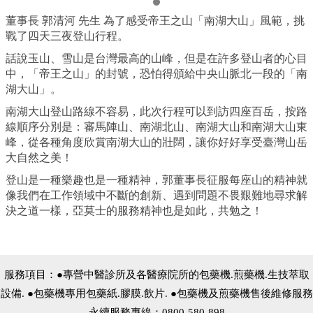
董事長 郭清河 先生 為了感受帝王之山「南湖大山」風範，挑
戰了四天三夜登山行程。
話說玉山、雪山是台灣最高的山峰，但是在許多登山者的心目
中，「帝王之山」的封號，恐怕得頒給中央山脈北一段的「南
湖大山」。
南湖大山登山路線不容易，此次行程可以到訪四座百岳，按路
線順序分別是：審馬陣山、南湖北山、南湖大山和南湖大山東
峰，從各種角度欣賞南湖大山的壯闊，讓你好好享受臺灣山岳
大自然之美！
登山是一種樂趣也是一種精神，郭董事長征服每座山的精神就
像我們在工作領域中不斷的創新、遇到問題不畏艱難地尋求解
決之道一樣，亞莫士的服務精神也是如此，共勉之！
服務項目：●專營中醫診所及各醫療院所的包藥機.煎藥機.生技萃取
設備. ●包藥機專用包藥紙.膠膜.飲片. ●包藥機及煎藥機售後維修服務
永續服務專線：0800-580-898