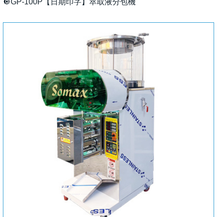
🔘GP-100P【日期印字】萃取液分包機