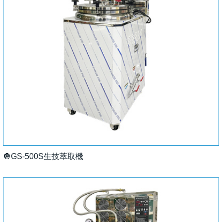
🔘GS-500S生技萃取機