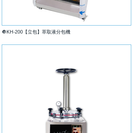
🔘KH-200【立包】萃取液分包機