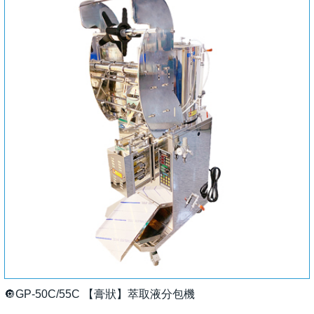
🔘GP-50C/55C 【膏狀】萃取液分包機