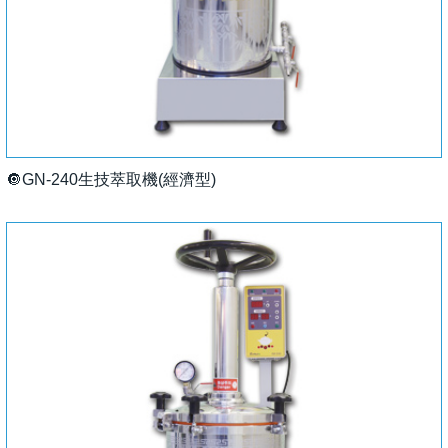
🔘GN-240生技萃取機(經濟型)