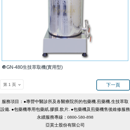
🔘GN-480生技萃取機(實用型)
下一頁
服務項目：●專營中醫診所及各醫療院所的包藥機.煎藥機.生技萃取
設備. ●包藥機專用包藥紙.膠膜.飲片. ●包藥機及煎藥機售後維修服務
永續服務專線：0800-580-898
亞莫士股份有限公司