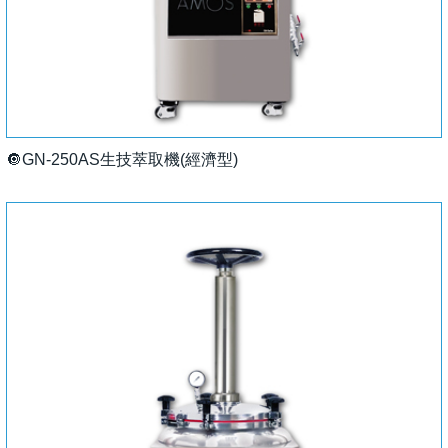
🔘GN-250AS生技萃取機(經濟型)