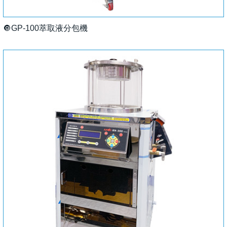
🔘GP-100萃取液分包機