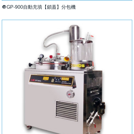
🔘GP-900自動充填【鎖蓋】分包機