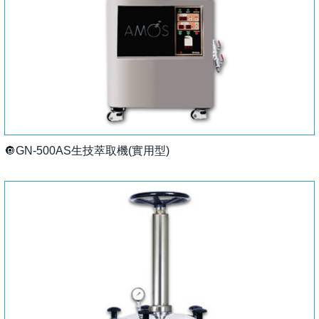
🔘GN-500AS生技萃取機(實用型)