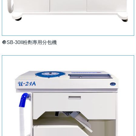
🔘SB-30II粉劑專用分包機