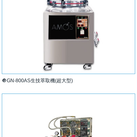
🔘GN-800AS生技萃取機(超大型)