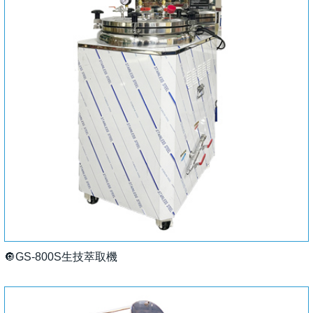
🔘GS-800S生技萃取機