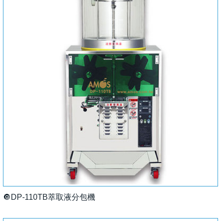
🔘DP-110TB萃取液分包機