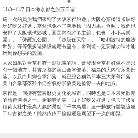
11/3~11/7 日本海京都之旅五日遊
這一次的員旅我們來到了大阪京都旅遊，大阪心齋橋道頓崛好
玩好吃又好逛，當然也免不了與地標『固力果』合照，我們也
安排了大阪環球影城，園區內有許多主題，包含「小小兵樂
園」、「侏羅紀公園」、「超級任天堂」、「哈利波特的魔法
世界」等等很多遊樂設施應有盡有，來到這一定要做功課才能
玩到你想要的設施。
大家如果對合掌村有一點認識的話，會發現合掌村好像不是只
有一個地方，其實京都的美山合掌部落、福島的大內宿茅葺部
落、以及白川鄉合掌部落，就已經合稱為日本三大茅葺部落，
美山合掌部落雖小但空氣好景優美是值得一去的地方。
京都是一個擁有豐富歷史文化的城市，同時也是日本最受歡迎
的旅遊勝地之一。金閣寺的美，山下好吃又好逛，也去了伏見
稻荷大社中最高人氣的景點『千本鳥居』這一趟旅行體驗這座
千年古都之美！雖然依依不捨但還是期望下一次的相聚。